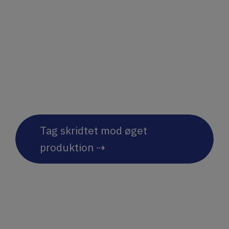
produktudskiftning og
smidig vedligeholdelse –
perfekte til effektiv
produktion.
Tag skridtet mod øget
produktion ⇢