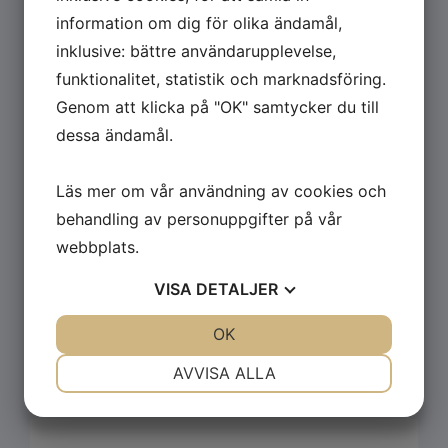
information om dig för olika ändamål,
inklusive: bättre användarupplevelse,
funktionalitet, statistik och marknadsföring.
ORTIC VV40
Genom att klicka på "OK" samtycker du till
dessa ändamål.
Materialtjocklek:
0,5–1,5 mm
Max bandbredd:
300 mm
Läs mer om vår användning av cookies och
Max hastighet:
40 m/min
behandling av personuppgifter på vår
webbplats.
VISA
DETALJER
Hej, ring så pratar vi kassett!
JA
NEJ
OK
JA
NEJ
​​​​​​​⇣
NÖDVÄNDIG
INSTÄLLNINGAR
AVVISA ALLA
JA
NEJ
JA
NEJ
MARKNADSFÖRING
STATISTIK