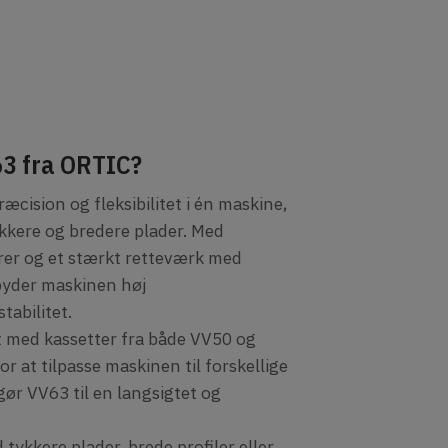
63 fra ORTIC?
æcision og fleksibilitet i én maskine,
kkere og bredere plader. Med
er og et stærkt retteværk med
byder maskinen høj
tabilitet.
t med kassetter fra både VV50 og
r at tilpasse maskinen til forskellige
gør VV63 til en langsigtet og
tykkere plader, brede profiler eller