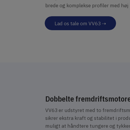
brede og komplekse profiler med høj k
Lad os tale om VV63 ⇢
Dobbelte fremdriftsmotorer
VV63 er udstyret med to fremdriftsmot
sikrer ekstra kraft og stabilitet i p
muligt at håndtere tungere og tykke