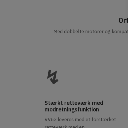
Ort
Med dobbelte motorer og kompatib
↯
Stærkt retteværk med
modretningsfunktion
VV63 leveres med et forstærket
retteværk med en