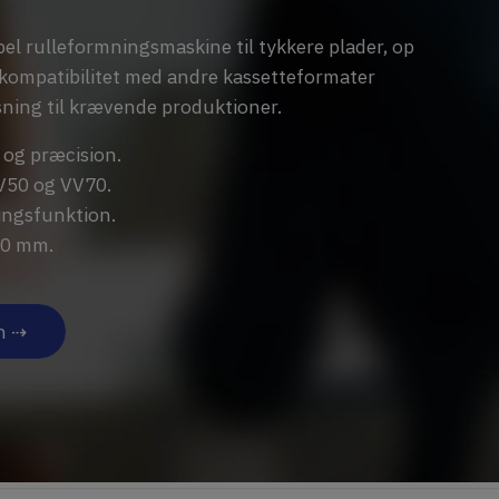
bel rulleformningsmaskine til tykkere plader, op
 kompatibilitet med andre kassetteformater
øsning til krævende produktioner.
 og præcision.
V50 og VV70.
ngsfunktion.
3,0 mm.
n ⇢