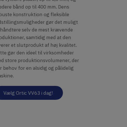
edere bånd op til 400 mm. Dens
buste konstruktion og fleksible
dstillingsmuligheder gør det muligt
 håndtere selv de mest krævende
oduktioner, samtidig med at den
verer et slutprodukt af høj kvalitet.
tte gør den ideel til virksomheder
d store produktionsvolumener, der
r behov for en alsidig og pålidelig
skine.
Vælg Ortic VV63 i dag!