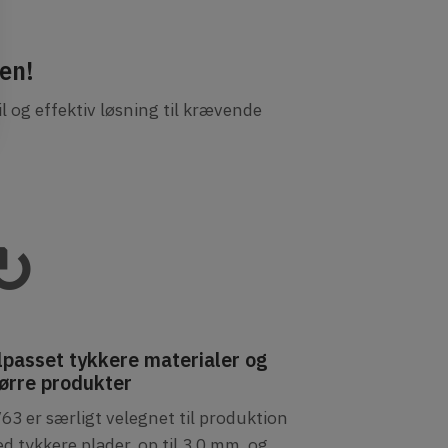
nen!
 og effektiv løsning til krævende
↻
lpasset tykkere materialer og
ørre produkter
63 er særligt velegnet til produktion
d tykkere plader, op til 3,0 mm, og