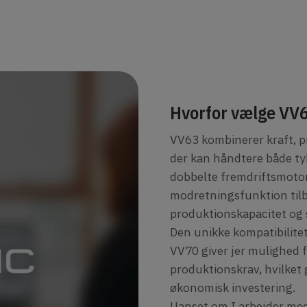
Hvorfor vælge VV
VV63 kombinerer kraft, pr
der kan håndtere både ty
dobbelte fremdriftsmotor
modretningsfunktion til
produktionskapacitet og s
Den unikke kompatibilite
VV70 giver jer mulighed fo
produktionskrav, hvilket 
økonomisk investering.
Uanset om I arbejder med 