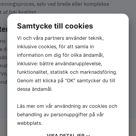
rmningsproces, selv ved brede eller komplekse
t af høj kvalitet.
Samtycke till cookies
ter fra VV50 og VV70
Vi och våra partners använder teknik,
ens kompatibilitet med kassetter fra både VV50
inklusive cookies, för att samla in
e den samme maskinbase til flere forskellige
information om dig för olika ändamål,
sibilitet i produktionen. Ved hurtigt at kunne
inklusive: bättre användarupplevelse,
rmater kan I tilpasse produktionen uden at
funktionalitet, statistik och marknadsföring.
VV63 til en alsidig og omkostningseffektiv
Genom att klicka på "OK" samtycker du till
rende produktionsbehov.
dessa ändamål.
Läs mer om vår användning av cookies och
behandling av personuppgifter på vår
webbplats.
VISA
DETALJER