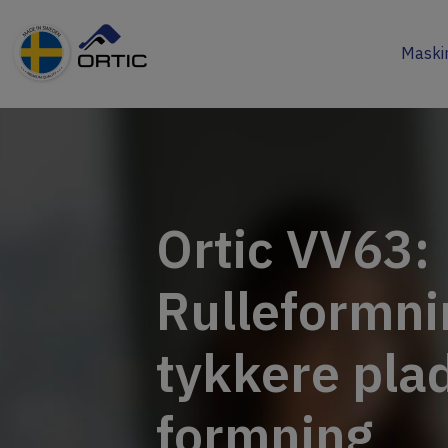
Maski
Ortic VV63:
Rulleformni
tykkere plad
formning